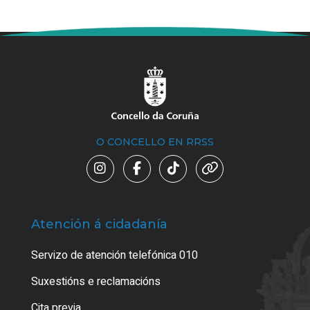
O CONCELLO EN RRSS
Atención á cidadanía
Trá
Servizo de atención telefónica 010
Empa
certi
Suxestións e reclamacións
Como
Cita previa