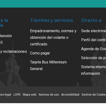
a la
Trámites y servicios
Directo a
ía
Empadronamiento, normas y
Sede electróni
atención
obtención del volante o
Perfil del cont
10
certificado
Agenda de Oci
 y reclamaciones
Como pagar
Selección de p
Tarjeta Bus Millennium
Sistema intern
General
información
iso legal
LOPD
Mapa web
Normas de uso
Accesibilidad
Gestion de Cookie