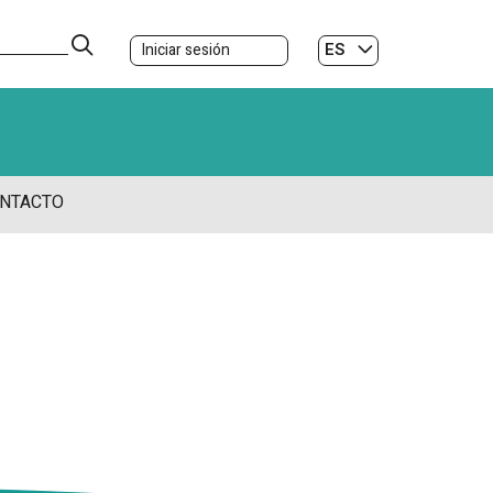
ES
Iniciar sesión
GL
NTACTO