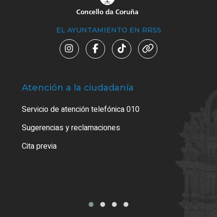
EL AYUNTAMIENTO EN RRSS
Atención a la ciudadanía
Trá
Servicio de atención telefónica 010
Empa
o cer
Sugerencias y reclamaciones
Como
Cita previa
Tarj