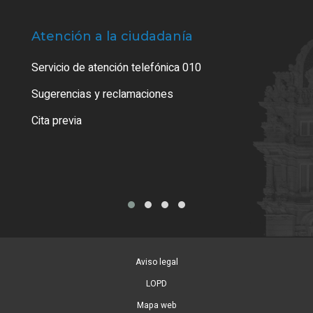
Atención a la ciudadanía
Trá
Servicio de atención telefónica 010
Empa
o cer
Sugerencias y reclamaciones
Como
Cita previa
Tarj
Aviso legal
LOPD
Mapa web