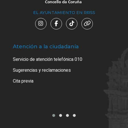
EL AYUNTAMIENTO EN RRSS
Atención a la ciudadanía
Trá
Servicio de atención telefónica 010
Empa
o cer
Sugerencias y reclamaciones
Como
Cita previa
Tarj