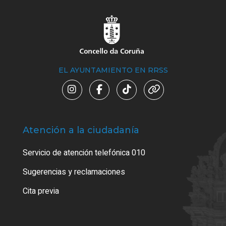
EL AYUNTAMIENTO EN RRSS
Atención a la ciudadanía
Trá
Servicio de atención telefónica 010
Empa
o cer
Sugerencias y reclamaciones
Como
Cita previa
Tarj