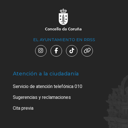
EL AYUNTAMIENTO EN RRSS
Atención a la ciudadanía
Trá
Servicio de atención telefónica 010
Empa
o cer
Sugerencias y reclamaciones
Como
Cita previa
Tarj