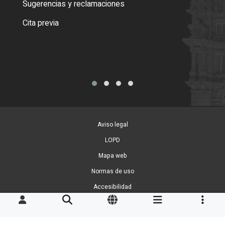
Sugerencias y reclamaciones
Como
Cita previa
Tarj
Aviso legal
LOPD
Mapa web
Normas de uso
Accesibilidad
Gestion de Cookies