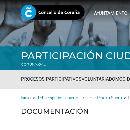
AYUNTAMIENTO
PARTICIPACIÓN CI
CORUNA.GAL
PROCESOS PARTICIPATIVOS
VOLUNTARIADO
MOCID
Inicio
TEUs Espacios abiertos
TEUs Ribeira Sacra
DOCUMENTACIÓN