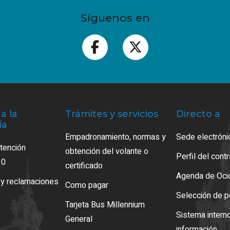
Síguenos en
a la
Trámites y servicios
Directo a
ía
Empadronamiento, normas y
Sede electróni
atención
obtención del volante o
Perfil del cont
10
certificado
Agenda de Oci
 y reclamaciones
Como pagar
Selección de p
Tarjeta Bus Millennium
Sistema intern
General
información