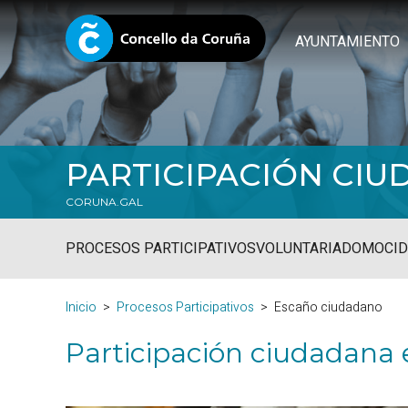
AYUNTAMIENTO
PARTICIPACIÓN CI
CORUNA.GAL
PROCESOS PARTICIPATIVOS
VOLUNTARIADO
MOCID
Inicio
Procesos Participativos
Escaño ciudadano
Participación ciudadana 