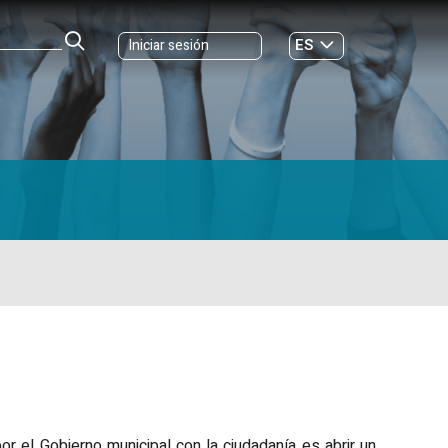
ES
Iniciar sesión
GL
 el Gobierno municipal con la ciudadanía es abrir un