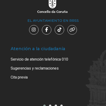
EL AYUNTAMIENTO EN RRSS
Atención a la ciudadanía
Trá
Servicio de atención telefónica 010
Empa
o cer
Sugerencias y reclamaciones
Como
Cita previa
Tarj