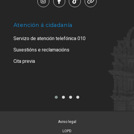
Atención á cidadanía
Trá
Servizo de atención telefónica 010
Empa
certi
Suxestións e reclamacións
Como
Cita previa
Tarx
Aviso legal
LOPD