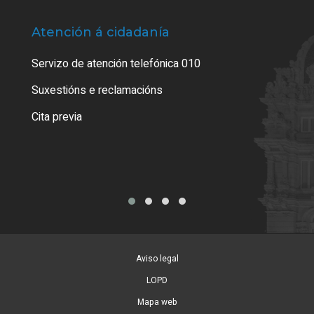
Atención á cidadanía
Trá
Servizo de atención telefónica 010
Empa
certi
Suxestións e reclamacións
Como
Cita previa
Tarx
Aviso legal
LOPD
Mapa web