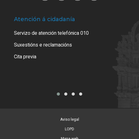
Atención á cidadanía
Trá
Servizo de atención telefónica 010
Empa
certi
Suxestións e reclamacións
Como
Cita previa
Tarx
Aviso legal
LOPD
Mapa web