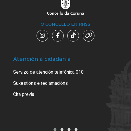
O CONCELLO EN RRSS
Atención á cidadanía
Trá
Servizo de atención telefónica 010
Empa
certi
Suxestións e reclamacións
Como
Cita previa
Tarx