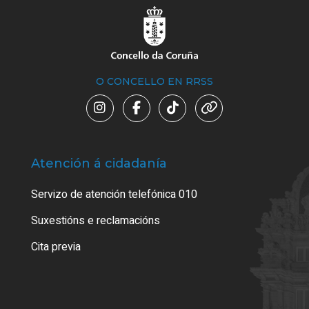
O CONCELLO EN RRSS
Atención á cidadanía
Trá
Servizo de atención telefónica 010
Empa
certi
Suxestións e reclamacións
Como
Cita previa
Tarx