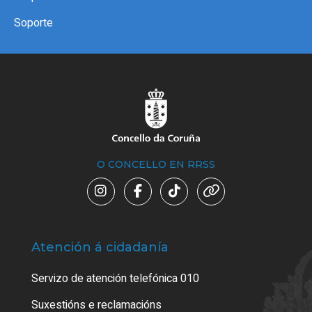
Soporte
O CONCELLO EN RRSS
Atención á cidadanía
Trá
Servizo de atención telefónica 010
Empa
certi
Suxestións e reclamacións