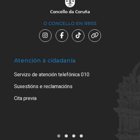
O CONCELLO EN RRSS
Atención á cidadanía
Trá
Servizo de atención telefónica 010
Empa
certi
Suxestións e reclamacións
Como
Cita previa
Tarx