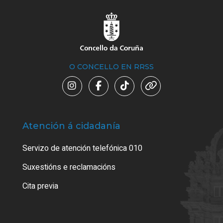
O CONCELLO EN RRSS
Atención á cidadanía
Trá
Servizo de atención telefónica 010
Empa
certi
Suxestións e reclamacións
Como
Cita previa
Tarx