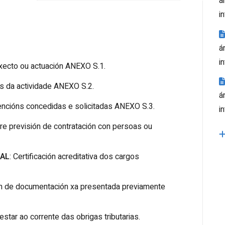
á
i
á
i
oxecto ou actuación ANEXO S.1.
s da actividade ANEXO S.2.
á
vencións concedidas e solicitadas ANEXO S.3.
i
bre previsión de contratación con persoas ou
IAL
: Certificación acreditativa dos cargos
ón de documentación xa presentada previamente
 estar ao corrente das obrigas tributarias.