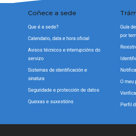
Coñece a sede
Trám
Que é a sede?
Guía d
por te
Calendario, data e hora oficial
Rexistr
Avisos técnicos e interrupcións do
servizo
Identif
Sistemas de identificación e
Notific
sinatura
O meu 
Seguridade e protección de datos
Verifi
Queixas e suxestións
Perfil 