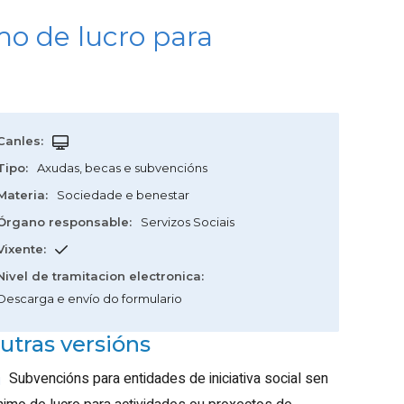
mo de lucro para
Canles
:
Tipo
:
Axudas, becas e subvencións
Materia
:
Sociedade e benestar
Órgano responsable
:
Servizos Sociais
Vixente
:
Nivel de tramitacion electronica
:
Descarga e envío do formulario
utras versións
Subvencións para entidades de iniciativa social sen