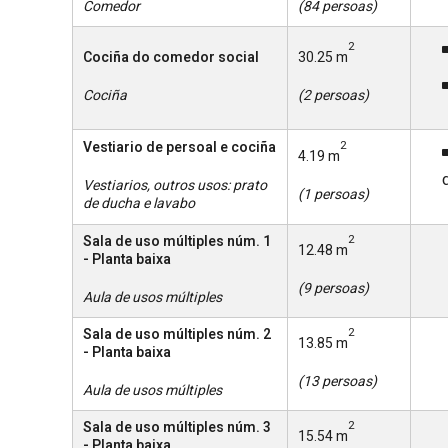
Comedor
(84 persoas)
2
Cociña do comedor social
30.25 m
Cociña
(2 persoas)
Vestiario de persoal e cociña
2
4.19 m
Vestiarios, outros usos: prato
(1 persoas)
de ducha e lavabo
Sala de uso múltiples núm. 1
2
12.48 m
- Planta baixa
(9 persoas)
Aula de usos múltiples
Sala de uso múltiples núm. 2
2
13.85 m
- Planta baixa
(13 persoas)
Aula de usos múltiples
Sala de uso múltiples núm. 3
2
15.54 m
- Planta baixa