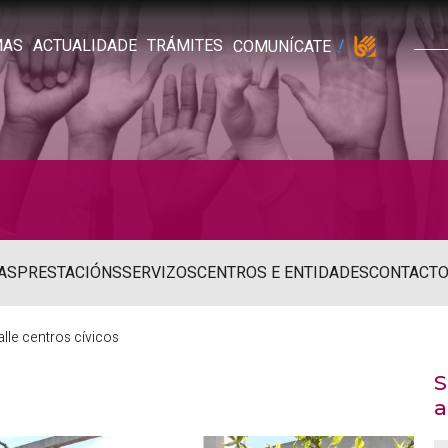
MAS
ACTUALIDADE
TRÁMITES
COMUNÍCATE
AS
PRESTACIÓNS
SERVIZOS
CENTROS E ENTIDADES
CONTACT
alle centros cívicos
S
a