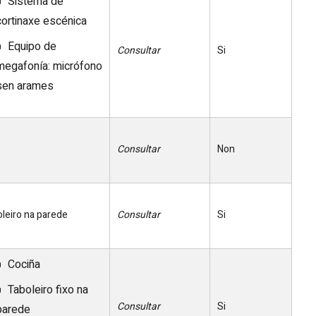
Sistema de
cortinaxe escénica
Equipo de
Consultar
Si
megafonía: micrófono
sen arames
Consultar
Non
leiro na parede
Consultar
Si
Cociña
Taboleiro fixo na
Consultar
Si
parede