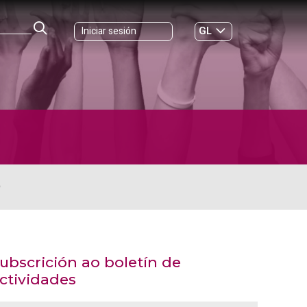
GL
Iniciar sesión
ES
|
O
ubscrición ao boletín de
ctividades