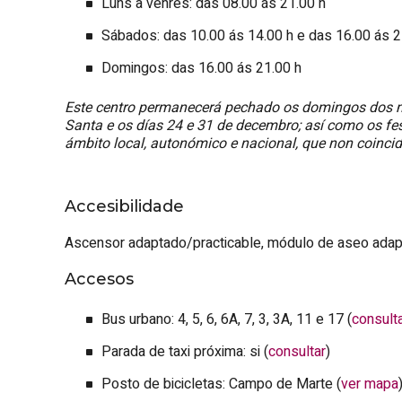
Luns a venres: das 08.00 ás 21.00 h
Sábados: das 10.00 ás 14.00 h e das 16.00 ás 2
Domingos: das 16.00 ás 21.00 h
Este centro permanecerá pechado os domingos dos m
Santa e os días 24 e 31 de decembro; así como os fes
ámbito local, autonómico e nacional, que non coinci
Accesibilidade
Ascensor adaptado/practicable, módulo de aseo adapt
Accesos
Bus urbano: 4, 5, 6, 6A, 7, 3, 3A, 11 e 17 (
consulta
Parada de taxi próxima: si (
consultar
)
Posto de bicicletas: Campo de Marte (
ver mapa