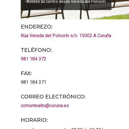
Acceso ao centro desde Vereda del Polvorín
ENDEREZO:
Rúa Vereda del Polvorín s/n.
15002
A Coruña
TELÉFONO
:
981 184 372
FAX
:
981 184 371
CORREO ELECTRÓNICO
:
ccmontealto@coruna.es
HORARIO
: