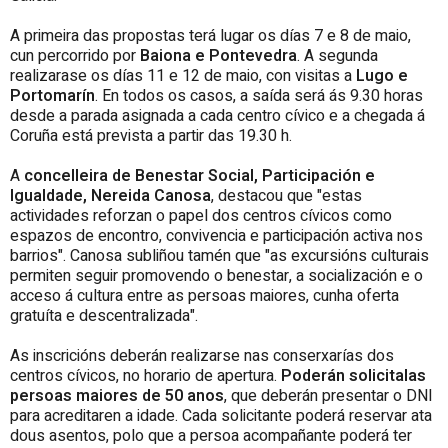
A primeira das propostas terá lugar os días 7 e 8 de maio,
cun percorrido por
Baiona e Pontevedra
. A segunda
realizarase os días 11 e 12 de maio, con visitas a
Lugo e
Portomarín
. En todos os casos, a saída será ás 9.30 horas
desde a parada asignada a cada centro cívico e a chegada á
Coruña está prevista a partir das 19.30 h.
A
concelleira de Benestar Social, Participación e
Igualdade, Nereida Canosa
, destacou que "estas
actividades reforzan o papel dos centros cívicos como
espazos de encontro, convivencia e participación activa nos
barrios". Canosa subliñou tamén que "as excursións culturais
permiten seguir promovendo o benestar, a socialización e o
acceso á cultura entre as persoas maiores, cunha oferta
gratuíta e descentralizada".
As inscricións deberán realizarse nas conserxarías dos
centros cívicos, no horario de apertura.
Poderán solicitalas
persoas maiores de 50 anos
, que deberán presentar o DNI
para acreditaren a idade. Cada solicitante poderá reservar ata
dous asentos, polo que a persoa acompañante poderá ter