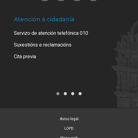
Atención á cidadanía
Trá
Servizo de atención telefónica 010
Empa
certi
Suxestións e reclamacións
Como
Cita previa
Tarx
Aviso legal
LOPD