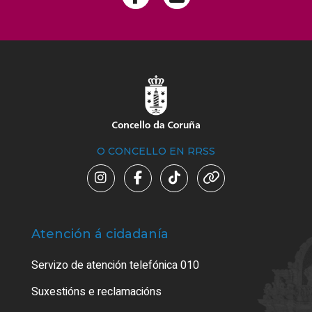
O CONCELLO EN RRSS
Atención á cidadanía
Trá
Servizo de atención telefónica 010
Empa
certi
Suxestións e reclamacións
Como