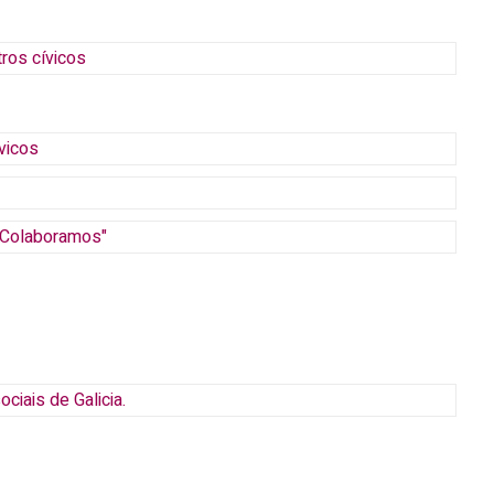
tros cívicos
ívicos
 "Colaboramos"
iais de Galicia.