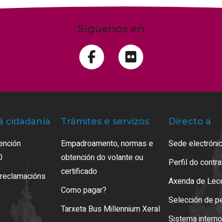
Síguenos en
á cidadanía
Trámites e servizos
Directo a
ención
Empadroamento, normas e
Sede electrónic
0
obtención do volante ou
Perfil do contr
certificado
 reclamacións
Axenda de Lec
Como pagar?
Selección de p
Tarxeta Bus Millennium Xeral
Sistema intern