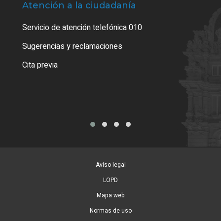
Atención a la ciudadanía
Trá
Servicio de atención telefónica 010
Empa
o cer
Sugerencias y reclamaciones
Como
Cita previa
Tarj
Aviso legal
LOPD
Mapa web
Normas de uso