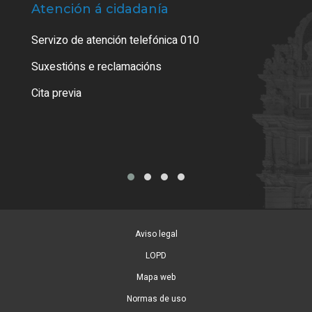
Atención á cidadanía
Trá
Servizo de atención telefónica 010
Empa
certi
Suxestións e reclamacións
Como
Cita previa
Tarx
Aviso legal
LOPD
Mapa web
Normas de uso