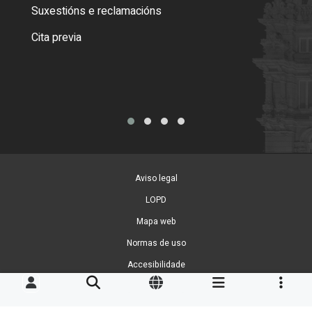
certi
Suxestións e reclamacións
Como
Cita previa
Tarx
Aviso legal
LOPD
Mapa web
Normas de uso
Accesibilidade
Xestión de cookies