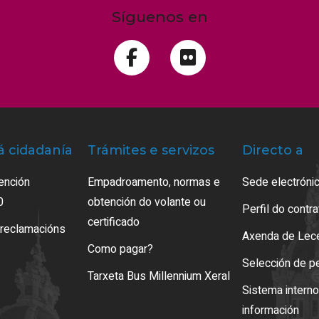
Síguenos en
á cidadanía
Trámites e servizos
Directo a
ención
Empadroamento, normas e
Sede electrónic
0
obtención do volante ou
Perfil do contr
certificado
 reclamacións
Axenda de Lec
Como pagar?
Selección de p
Tarxeta Bus Millennium Xeral
Sistema intern
información