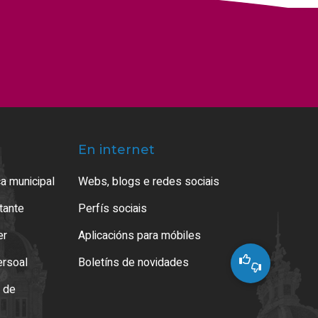
En internet
a municipal
Webs, blogs e redes sociais
atante
Perfís sociais
er
Aplicacións para móbiles
ersoal
Boletíns de novidades
o de