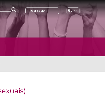
GL
Iniciar sesión
ES
|
O
sexuais)