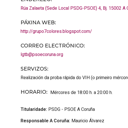
Rúa Zalaeta (Sede Local PSDG-PSOE) 4, Bj.
15002
A 
PÁXINA WEB
:
http://grupo7colores.blogspot.com/
CORREO ELECTRÓNICO
:
lgtb@psoecoruna.org
SERVIZOS
:
Realización da proba rápida do VIH (o primeiro mércore
HORARIO
:
Mércores de 18:00 h. a 20:00 h.
Titularidade:
PSDG - PSOE A Coruña
Responsable A Coruña:
Mauricio Álvarez