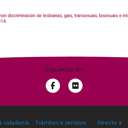
 non discriminación de lesbianas, gais, transexuais, bisexuais e in
014
.
Síguenos en
á cidadanía
Trámites e servizos
Directo a