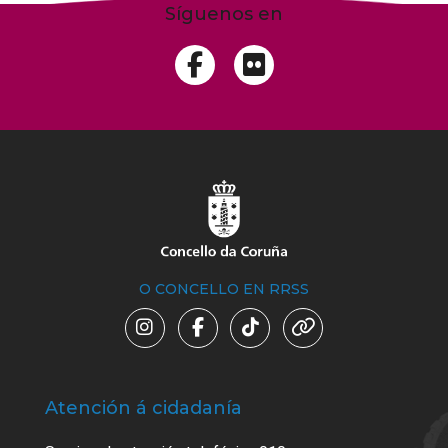
Síguenos en
O CONCELLO EN RRSS
Atención á cidadanía
Trá