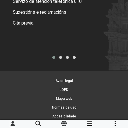
Servizo de atención telefónica 010
Empa
certi
Suxestións e reclamacións
Como
Cita previa
Tarx
Aviso legal
LOPD
Mapa web
Normas de uso
Accesibilidade
Xestión de cookies