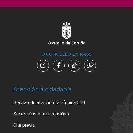
O CONCELLO EN RRSS
Atención á cidadanía
Trá
Servizo de atención telefónica 010
Empa
certi
Suxestións e reclamacións
Como
Cita previa