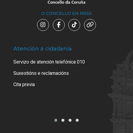
O CONCELLO EN RRSS
Atención á cidadanía
Trá
Servizo de atención telefónica 010
Empa
certi
Suxestións e reclamacións
Como
Cita previa
Tarx