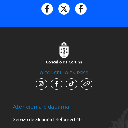
O CONCELLO EN RRSS
Atención á cidadanía
Trá
Servizo de atención telefónica 010
Empa
certi