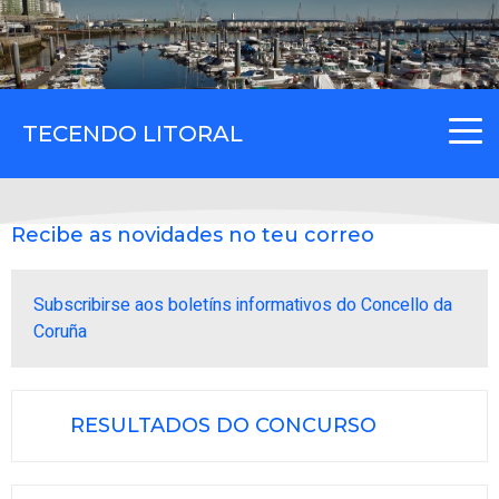
TECENDO LITORAL
Recibe as novidades no teu correo
Subscribirse aos boletíns informativos do Concello da
Coruña
RESULTADOS DO CONCURSO