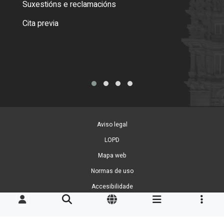
Suxestións e reclamacións
Como
Cita previa
Tarx
Aviso legal
LOPD
Mapa web
Normas de uso
Accesibilidade
Xestión de cookies