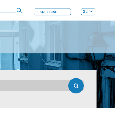
GL
Iniciar sesión
ES
|