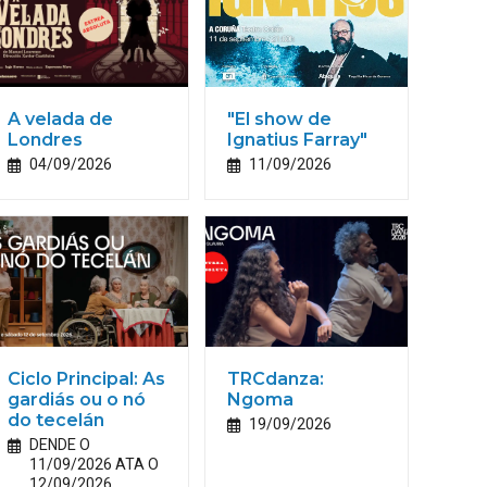
A velada de
"El show de
Londres
Ignatius Farray"
04/09/2026
11/09/2026
Ciclo Principal: As
TRCdanza:
gardiás ou o nó
Ngoma
do tecelán
19/09/2026
DENDE O
11/09/2026 ATA O
12/09/2026