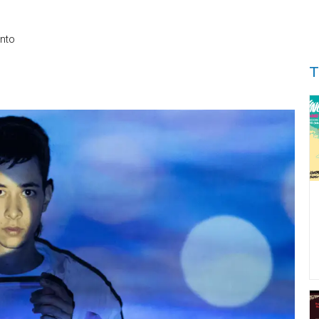
nto
T