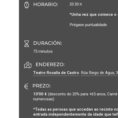
20.30 h
HORARIO
:
*Unha vez que comece o 
Prégase puntualidade.
DURACIÓN
:
75 minutos
ENDEREZO:
Teatro Rosalía de Castro
.
Rúa Riego de Agua, 3
PREZO
:
10'00 €
(desconto do 20% para +65 anos, Carné 
numerosas)
*Todas as persoas que accedan ao recinto no
entrada independentemente da idade que teñ