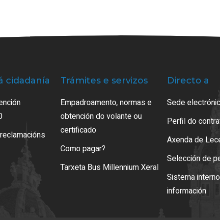
á cidadanía
Trámites e servizos
Directo a
ención
Empadroamento, normas e
Sede electrónic
0
obtención do volante ou
Perfil do contr
certificado
 reclamacións
Axenda de Lec
Como pagar?
Selección de p
Tarxeta Bus Millennium Xeral
Sistema intern
información