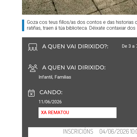
Goza cos teus fillos/as dos contos e das historias
ratiñas, traen á túa biblioteca. Déixate contaxiar do
De 3 a 
A QUEN VAI DIRIXIDO?
:
A QUEN VAI DIRIXIDO
:
Infantil
,
Familias
CANDO
:
11/06/2026
XA REMATOU