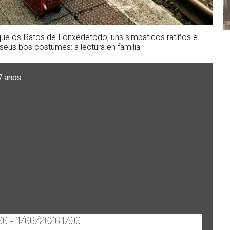
 que os Ratos de Lonxedetodo, uns simpáticos ratiños e
s seus bos costumes: a lectura en familia.
7 anos.