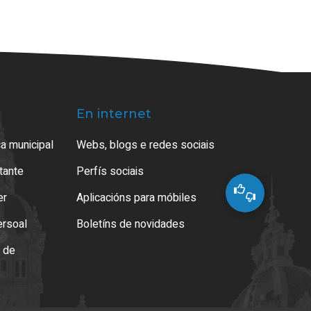
En internet
a municipal
Webs, blogs e redes sociais
atante
Perfís sociais
er
Aplicacións para móbiles
ersoal
Boletíns de novidades
o de