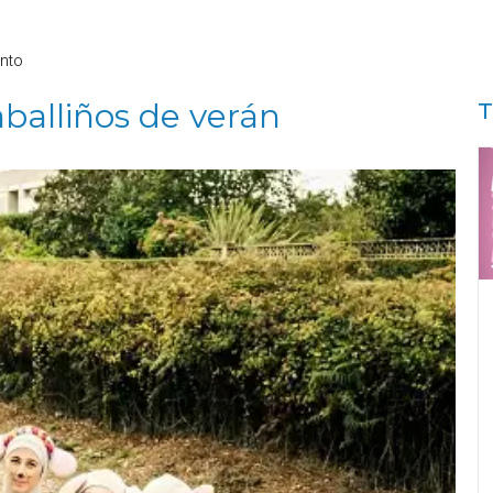
nto
balliños de verán
T