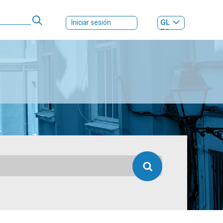
GL
Iniciar sesión
ES
|