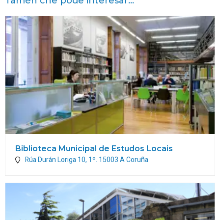
Tamén che pode interesar...
Biblioteca Municipal de Estudos Locais
Rúa Durán Loriga 10, 1º.
15003
A Coruña