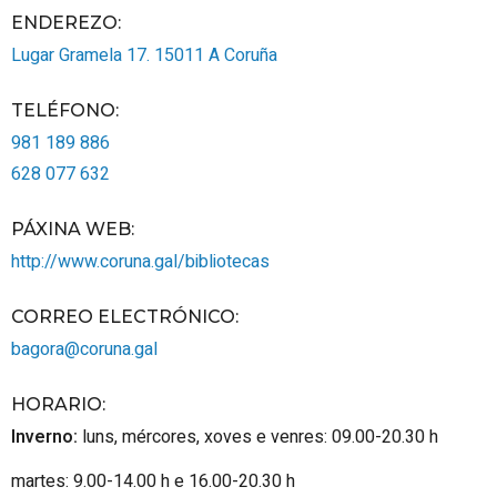
ENDEREZO:
Lugar Gramela 17.
15011
A Coruña
TELÉFONO
:
981 189 886
628 077 632
PÁXINA WEB
:
http://www.coruna.gal/bibliotecas
CORREO ELECTRÓNICO
:
bagora@coruna.gal
HORARIO
:
Inverno:
luns, mércores, xoves e venres: 09.00-20.30 h
martes: 9.00-14.00 h e 16.00-20.30 h