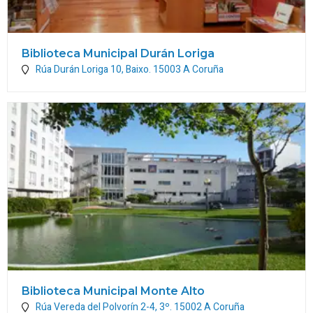
Biblioteca Municipal Durán Loriga
Rúa Durán Loriga 10, Baixo.
15003
A Coruña
Biblioteca Municipal Monte Alto
Rúa Vereda del Polvorín 2-4, 3º.
15002
A Coruña