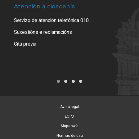
Atención á cidadanía
Trá
Servizo de atención telefónica 010
Empa
certi
Suxestións e reclamacións
Como
Cita previa
Tarx
Aviso legal
LOPD
Mapa web
Normas de uso