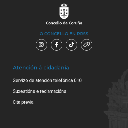
O CONCELLO EN RRSS
Atención á cidadanía
Trá
Servizo de atención telefónica 010
Empa
certi
Suxestións e reclamacións
Como
Cita previa
Tarx