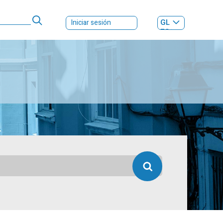
GL
Iniciar sesión
ES
|