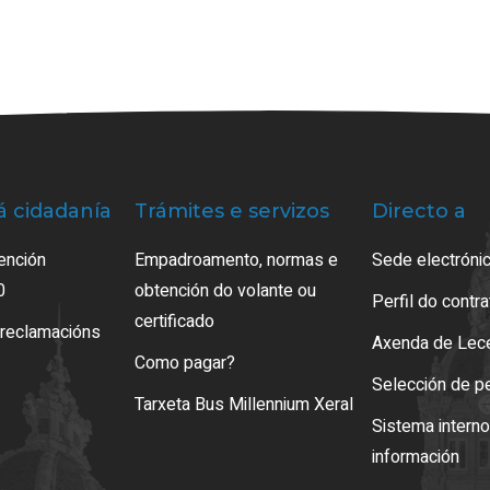
á cidadanía
Trámites e servizos
Directo a
ención
Empadroamento, normas e
Sede electrónic
0
obtención do volante ou
Perfil do contr
certificado
 reclamacións
Axenda de Lec
Como pagar?
Selección de p
Tarxeta Bus Millennium Xeral
Sistema intern
información