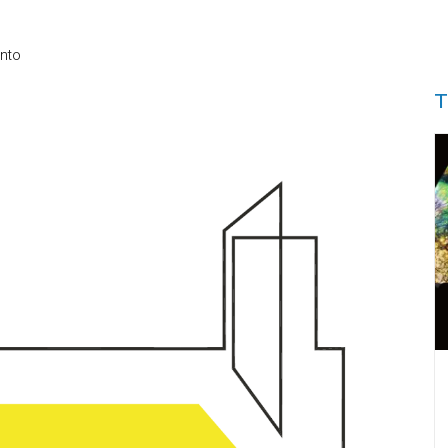
nto
T