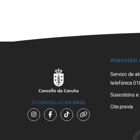
Atención 
Servizo de at
telefónica 01
Suxestións e
O CONCELLO EN RRSS
Cita previa