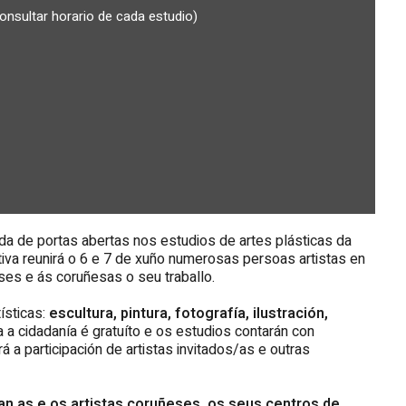
onsultar horario de cada estudio)
a de portas abertas nos estudios de artes plásticas da
iativa reunirá o 6 e 7 de xuño numerosas persoas artistas en
es e ás coruñesas o seu traballo.
tísticas:
escultura, pintura, fotografía, ilustración,
a a cidadanía é gratuíto e os estudios contarán con
á a participación de artistas invitados/as e outras
n as e os artistas coruñeses, os seus centros de