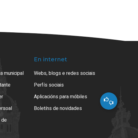
En internet
a municipal
Webs, blogs e redes sociais
atante
Perfís sociais
er
Aplicacións para móbiles
ersoal
Boletíns de novidades
o de