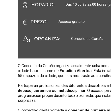
Das 10.00 ás 22.00 horas (c
HORARIO
:
Acceso gratuíto
PREZO
:
Concello da Coruña
ORGANIZA
:
O Concello da Coruña organiza anualmente unha xornad
cidade baixo o nome de
Estudios Abertos
. Esta inic
55 espazos da cidade, que lles mostrarán aos coruñes
Participarán profesionais das diferentes disciplinas ar
debuxo, cerámica ou multidisciplinar
. O acceso par
programación propia durante toda a xornada, que incluir
sorpresas.
O obxectivo desta xornada é
coñecer de primeira ma