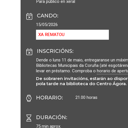
Para público en xeral
CANDO
:
15/05/2026
XA REMATOU
INSCRICIÓNS
:
Dende o luns 11 de maio, entregaranse un máx
Bibliotecas Municipais da Coruña (até esgotáren
levar en préstamo. Comproba o
horario de apert
De sobraren invitacións, estarán ao disp
pola tarde na biblioteca do Centro Ágora.
21.00 horas
HORARIO
:
DURACIÓN
:
75 min aprox.