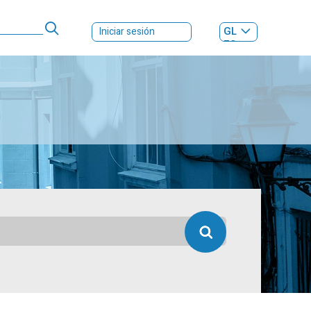
GL
Iniciar sesión
ES
|