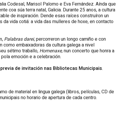
alia Codesal, Marisol Palomo e Eva Fernández. Aínda que
 coa súa terra natal, Galicia. Durante 25 anos, a cultura
otable de inspiración. Dende esas raíces construíron un
 da vida cotiá: a vida das mulleres de hoxe, en contacto
m,
Palabras darei
, percorreron un longo camiño e con
ón como embaixadoras da cultura galega a nivel
seu sétimo traballo,
Homenaxe
, nun concerto que honra a
 pola emoción e a celebración.
 previa de invitación nas Bibliotecas Municipais
.
amo de material en lingua galega (libros, películas, CD de
unicipais no horario de apertura de cada centro.