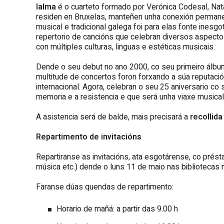
Ialma
é o cuarteto formado por Verónica Codesal, Nat
residen en Bruxelas, manteñen unha conexión permanente
musical e tradicional galega foi para elas fonte inesg
repertorio de cancións que celebran diversos aspectos
con múltiples culturas, linguas e estéticas musicais.
Dende o seu debut no ano 2000, co seu primeiro álbu
multitude de concertos foron forxando a súa reputaci
internacional. Agora, celebran o seu 25 aniversario co 
memoria e a resistencia e que será unha viaxe musical
A asistencia será de balde, mais precisará a
recollida
Repartimento de invitacións
Repartiranse as invitacións, ata esgotárense, co prést
música etc.) dende o luns 11 de maio nas bibliotecas m
Faranse dúas quendas de repartimento:
Horario de mañá: a partir das 9.00 h