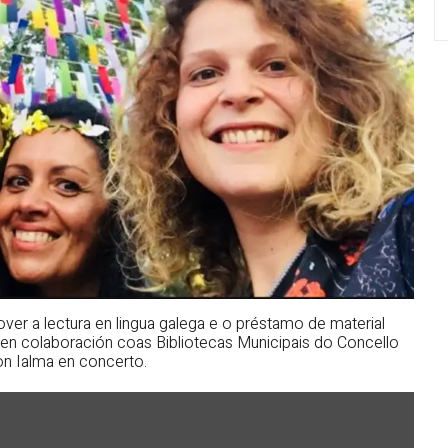
er a lectura en lingua galega e o préstamo de material
, en colaboración coas Bibliotecas Municipais do Concello
n Ialma en concerto.