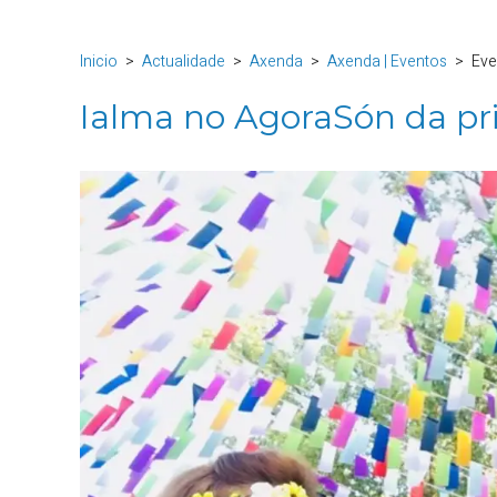
Inicio
Actualidade
Axenda
Axenda | Eventos
Eve
Ialma no AgoraSón da p