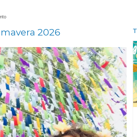
nto
rimavera 2026
T