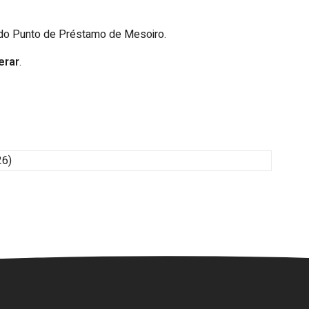
 do Punto de Préstamo de Mesoiro.
erar
.
26)