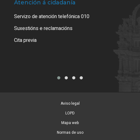
Atención á cidadanía
Trá
Servizo de atención telefónica 010
Empa
certi
Suxestións e reclamacións
Como
Cita previa
Tarx
Aviso legal
LOPD
Mapa web
Normas de uso