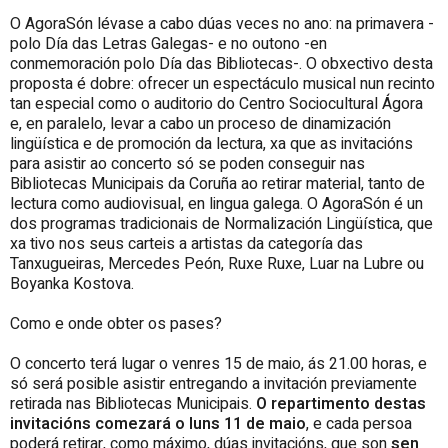
O AgoraSón lévase a cabo dúas veces no ano: na primavera -
polo Día das Letras Galegas- e no outono -en
conmemoración polo Día das Bibliotecas-. O obxectivo desta
proposta é dobre: ofrecer un espectáculo musical nun recinto
tan especial como o auditorio do Centro Sociocultural Ágora
e, en paralelo, levar a cabo un proceso de dinamización
lingüística e de promoción da lectura, xa que as invitacións
para asistir ao concerto só se poden conseguir nas
Bibliotecas Municipais da Coruña ao retirar material, tanto de
lectura como audiovisual, en lingua galega. O AgoraSón é un
dos programas tradicionais de Normalización Lingüística, que
xa tivo nos seus carteis a artistas da categoría das
Tanxugueiras, Mercedes Peón, Ruxe Ruxe, Luar na Lubre ou
Boyanka Kostova.
Como e onde obter os pases?
O concerto terá lugar o venres 15 de maio, ás 21.00 horas, e
só será posible asistir entregando a invitación previamente
retirada nas Bibliotecas Municipais.
O repartimento destas
invitacións comezará o luns 11 de maio
, e cada persoa
poderá retirar, como máximo, dúas invitacións, que son
sen