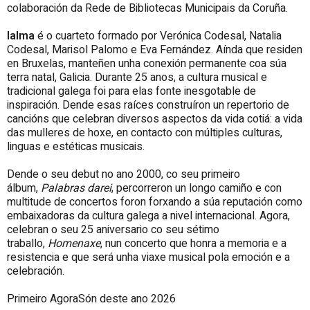
colaboración da Rede de Bibliotecas Municipais da Coruña.
Ialma
é o cuarteto formado por Verónica Codesal, Natalia
Codesal, Marisol Palomo e Eva Fernández. Aínda que residen
en Bruxelas, manteñen unha conexión permanente coa súa
terra natal, Galicia. Durante 25 anos, a cultura musical e
tradicional galega foi para elas fonte inesgotable de
inspiración. Dende esas raíces construíron un repertorio de
cancións que celebran diversos aspectos da vida cotiá: a vida
das mulleres de hoxe, en contacto con múltiples culturas,
linguas e estéticas musicais.
Dende o seu debut no ano 2000, co seu primeiro
álbum,
Palabras darei
, percorreron un longo camiño e con
multitude de concertos foron forxando a súa reputación como
embaixadoras da cultura galega a nivel internacional. Agora,
celebran o seu 25 aniversario co seu sétimo
traballo,
Homenaxe
, nun concerto que honra a memoria e a
resistencia e que será unha viaxe musical pola emoción e a
celebración.
Primeiro AgoraSón deste ano 2026