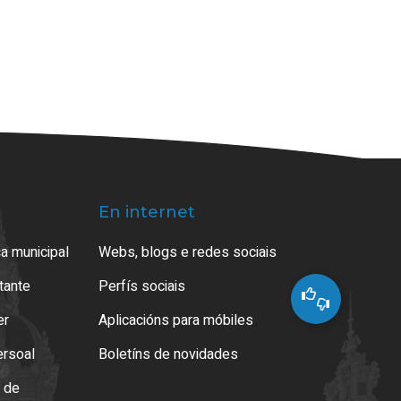
En internet
a municipal
Webs, blogs e redes sociais
atante
Perfís sociais
er
Aplicacións para móbiles
ersoal
Boletíns de novidades
o de