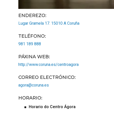
ENDEREZO:
Lugar Gramela 17.
15010
A Coruña
TELÉFONO
:
981 189 888
PÁXINA WEB
:
http://www.coruna.es/centroagora
CORREO ELECTRÓNICO
:
agora@coruna.es
HORARIO
:
Horario do Centro Ágora