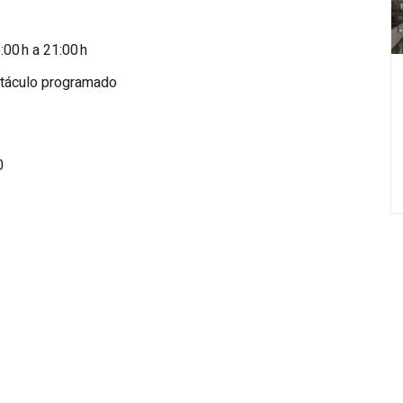
:00 h a 21:00 h
ctáculo programado
0