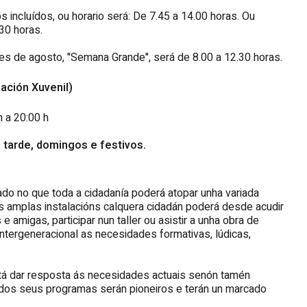
incluídos, ou horario será: De 7.45 a 14.00 horas. Ou
.30 horas.
es de agosto, "Semana Grande", será de 8.00 a 12.30 horas.
ación Xuvenil)
h a 20:00 h
tarde, domingos e festivos.
ado no que toda a cidadanía poderá atopar unha variada
as amplas instalacións calquera cidadán poderá desde acudir
e amigas, participar nun taller ou asistir a unha obra de
ntergeneracional as necesidades formativas, lúdicas,
tá dar resposta ás necesidades actuais senón tamén
 dos seus programas serán pioneiros e terán un marcado