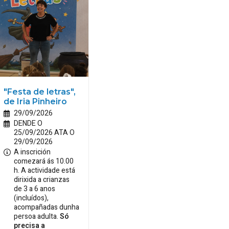
"Festa de letras",
de Iria Pinheiro
29/09/2026
DENDE O
25/09/2026 ATA O
29/09/2026
A inscrición
comezará ás 10.00
h. A actividade está
dirixida a crianzas
de 3 a 6 anos
(incluídos),
acompañadas dunha
persoa adulta.
Só
precisa a