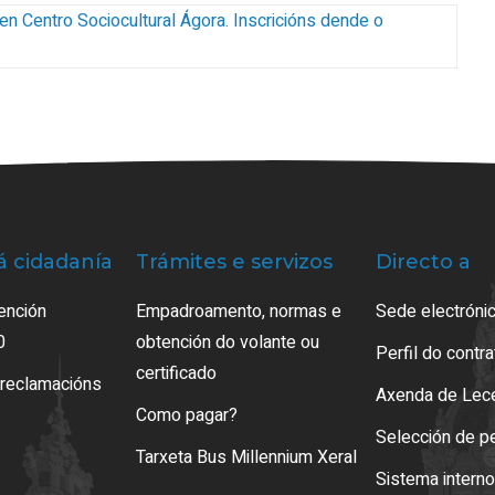
en Centro Sociocultural Ágora
.
Inscricións dende o
á cidadanía
Trámites e servizos
Directo a
ención
Empadroamento, normas e
Sede electrónic
0
obtención do volante ou
Perfil do contr
certificado
 reclamacións
Axenda de Lec
Como pagar?
Selección de p
Tarxeta Bus Millennium Xeral
Sistema intern