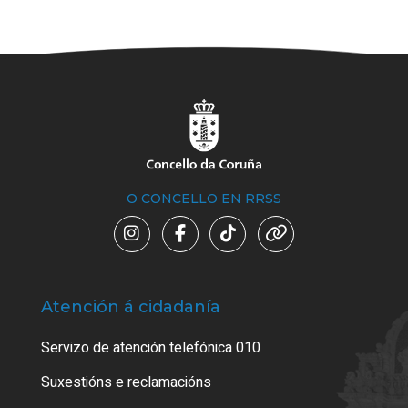
O CONCELLO EN RRSS
Atención á cidadanía
Trá
Servizo de atención telefónica 010
Empa
certi
Suxestións e reclamacións