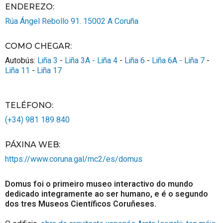
ENDEREZO:
Rúa Ángel Rebollo 91.
15002
A Coruña
COMO CHEGAR
:
Autobús:
Liña 3
-
Liña 3A -
Liña 4
-
Liña 6
-
Liña 6A -
Liña 7
-
Liña 11
-
Liña 17
TELÉFONO
:
(+34) 981 189 840
PÁXINA WEB
:
https://www.coruna.gal/mc2/es/domus
Domus foi o primeiro museo interactivo do mundo
dedicado integramente ao ser humano, e é o segundo
dos tres Museos Científicos Coruñeses.