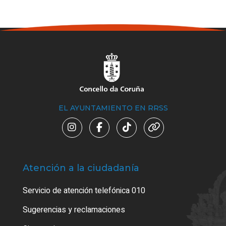
EL AYUNTAMIENTO EN RRSS
Atención a la ciudadanía
Trá
Servicio de atención telefónica 010
Empa
o cer
Sugerencias y reclamaciones
Como