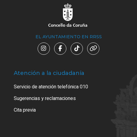
EL AYUNTAMIENTO EN RRSS
Atención a la ciudadanía
Trá
Servicio de atención telefónica 010
Empa
o cer
Sugerencias y reclamaciones
Como
Cita previa
Tarj