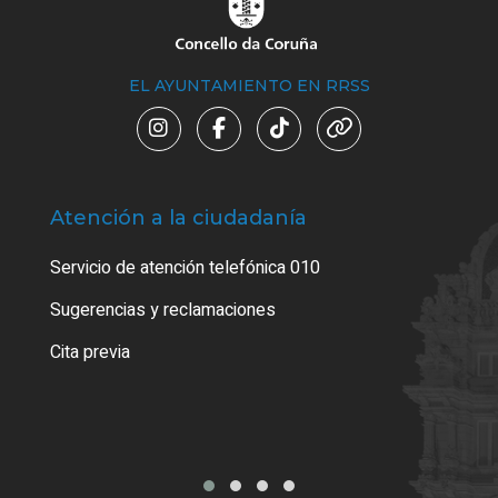
EL AYUNTAMIENTO EN RRSS
Atención a la ciudadanía
Trá
Servicio de atención telefónica 010
Empa
o cer
Sugerencias y reclamaciones
Como
Cita previa
Tarj