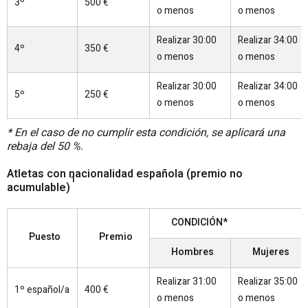
3º
500 €
o menos
o menos
Realizar 30:00
Realizar 34:00
4º
350 €
o menos
o menos
Realizar 30:00
Realizar 34:00
5º
250 €
o menos
o menos
* En el caso de no cumplir esta condición, se aplicará una
rebaja del 50 %.
Atletas con nacionalidad española (premio no
1
acumulable)
CONDICIÓN*
Puesto
Premio
Hombres
Mujeres
Realizar 31:00
Realizar 35:00
1º español/a
400 €
o menos
o menos