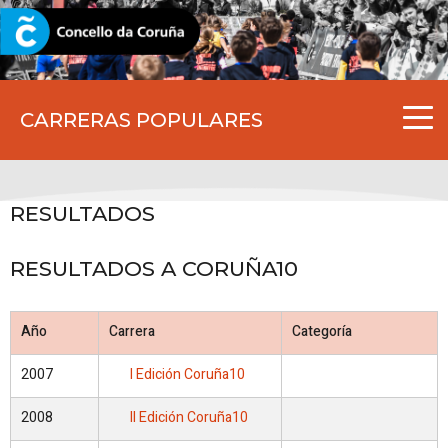
CORUNA.GAL
CARRERAS POPULARES
RESULTADOS
RESULTADOS A CORUÑA10
Año
Carrera
Categoría
2007
I Edición Coruña10
2008
II Edición Coruña10