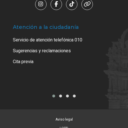
Atención a la ciudadanía
Trá
Servicio de atención telefónica 010
Empa
o cer
Sugerencias y reclamaciones
Como
Cita previa
Tarj
Aviso legal