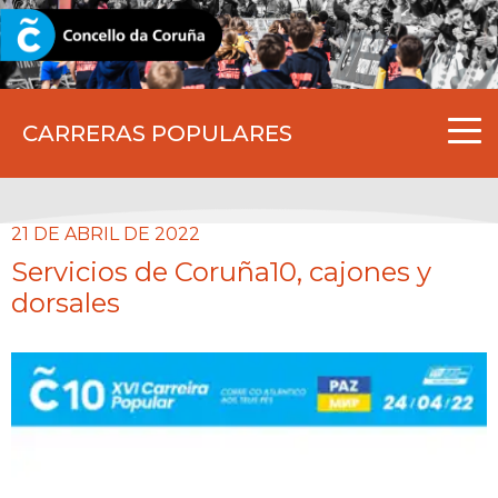
CORUNA.GAL
CARRERAS POPULARES
21 DE ABRIL DE 2022
Servicios de Coruña10, cajones y
dorsales