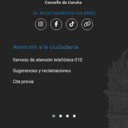
EL AYUNTAMIENTO EN RRSS
Atención a la ciudadanía
Trá
Servicio de atención telefónica 010
Empa
o cer
Sugerencias y reclamaciones
Como
Cita previa
Tarj