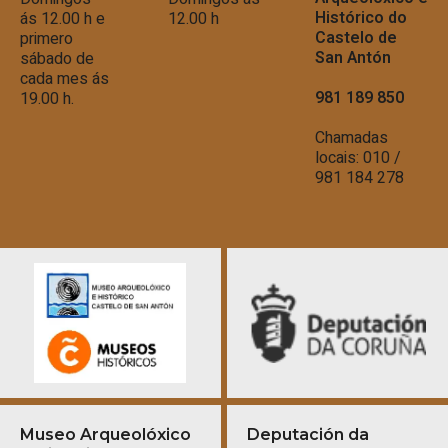
Histórico do
ás 12.00 h e
12.00 h
Castelo de
primero
San Antón
sábado de
cada mes ás
981 189 850
19.00 h.
Chamadas
locais: 010 /
981 184 278
Museo Arqueolóxico
Deputación da