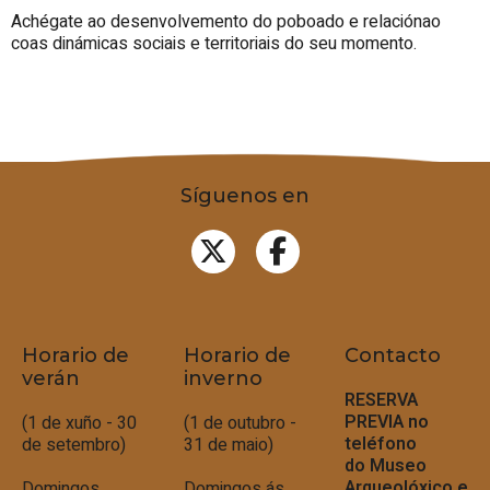
Achégate ao desenvolvemento do poboado e relaciónao
coas dinámicas sociais e territoriais do seu momento.
Síguenos en
Horario de
Horario de
Contacto
verán
inverno
RESERVA
PREVIA no
(1 de xuño - 30
(1 de outubro -
teléfono
de setembro)
31 de maio)
do
Museo
Arqueolóxico e
Domingos
Domingos ás