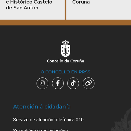
e Histórico Castelo
Coruña
de San Antón
O CONCELLO EN RRSS
Atención á cidadanía
Trá
Servizo de atención telefónica 010
Empa
certi
Suxestións e reclamacións