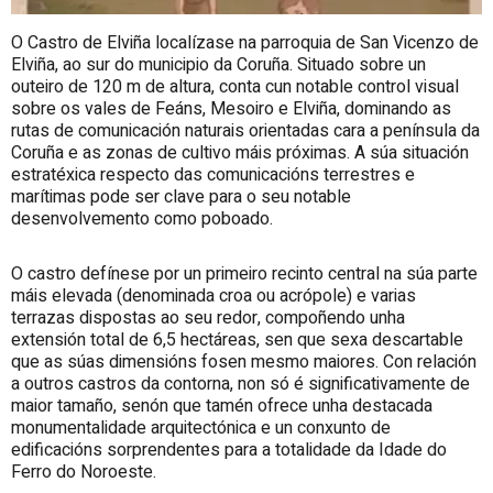
O Castro de Elviña localízase na parroquia de San Vicenzo de
Elviña, ao sur do municipio da Coruña. Situado sobre un
outeiro de 120 m de altura, conta cun notable control visual
sobre os vales de Feáns, Mesoiro e Elviña, dominando as
rutas de comunicación naturais orientadas cara a península da
Coruña e as zonas de cultivo máis próximas. A súa situación
estratéxica respecto das comunicacións terrestres e
marítimas pode ser clave para o seu notable
desenvolvemento como poboado.
O castro defínese por un primeiro recinto central na súa parte
máis elevada (denominada croa ou acrópole) e varias
terrazas dispostas ao seu redor, compoñendo unha
extensión total de 6,5 hectáreas, sen que sexa descartable
que as súas dimensións fosen mesmo maiores. Con relación
a outros castros da contorna, non só é significativamente de
maior tamaño, senón que tamén ofrece unha destacada
monumentalidade arquitectónica e un conxunto de
edificacións sorprendentes para a totalidade da Idade do
Ferro do Noroeste.