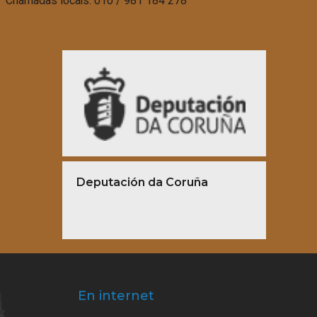
Chamadas locais: 010 / 981 184 278
Deputación da Coruña
En internet