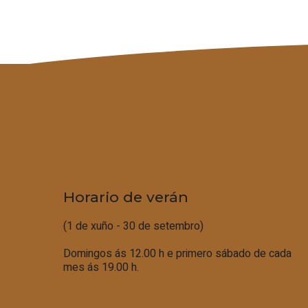
Horario de verán
(1 de xuño - 30 de setembro)
Domingos ás 12.00 h e primero sábado de cada
mes ás 19.00 h.