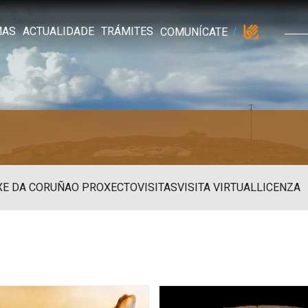
MAS
ACTUALIDADE
TRÁMITES
COMUNÍCATE
XE DA CORUÑA
O PROXECTO
VISITAS
VISITA VIRTUAL
LICENZA