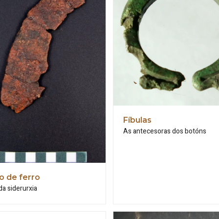
Fíbulas
As antecesoras dos botóns
o de ferro
 da siderurxia