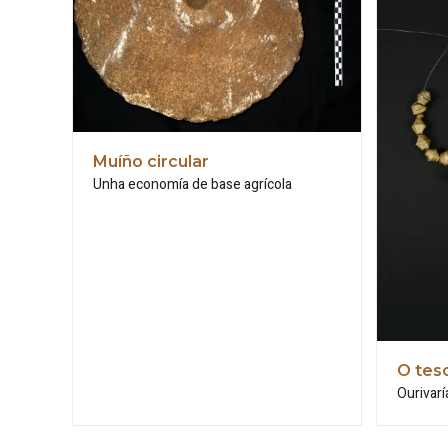
Muíño circular
Unha economía de base agrícola
O tes
Ourivarí