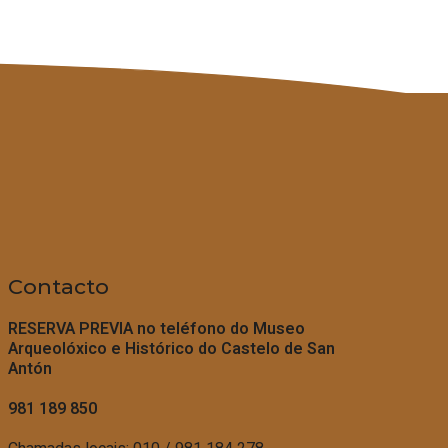
Contacto
RESERVA PREVIA no teléfono do
Museo
Arqueolóxico e Histórico do Castelo de San
Antón
981 189 850