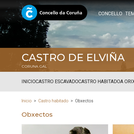
CONCELLO
TE
CASTRO DE ELVIÑA
CORUNA.GAL
INICIO
CASTRO ESCAVADO
CASTRO HABITADO
A ORI
Inicio
Castro habitado
Obxectos
Obxectos