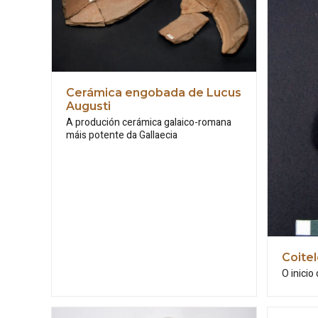
Cerámica engobada de Lucus
Augusti
A produción cerámica galaico-romana
máis potente da Gallaecia
Coitel
O inicio