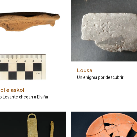
Lousa
Un enigma por descubrir
oi e askoi
o Levante chegan a Elviña