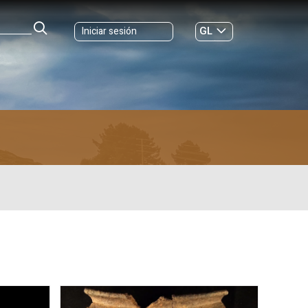
GL
Iniciar sesión
ES
|